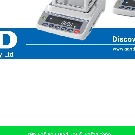
บริษัท มอร์ แดน เซลส์ แอนด์ เซอร์วิส จำกัด