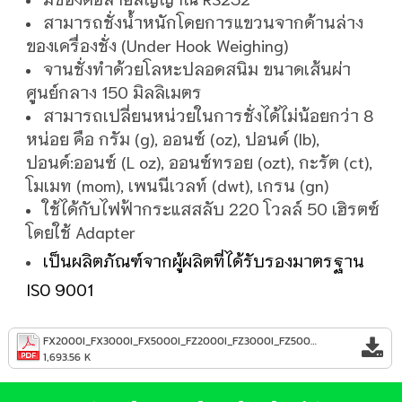
สามารถชั่งน้ำหนักโดยการแขวนจากด้านล่าง
ของเครื่องชั่ง (Under Hook Weighing)
จานชั่งทำด้วยโลหะปลอดสนิม ขนาดเส้นผ่า
ศูนย์กลาง 150 มิลลิเมตร
สามารถเปลี่ยนหน่วยในการชั่งได้ไม่น้อยกว่า 8
หน่อย คือ กรัม (g), ออนซ์ (oz), ปอนด์ (lb),
ปอนด์:ออนซ์ (L oz), ออนซ์ทรอย (ozt), กะรัต (ct),
โมเมท (mom), เพนนีเวลท์ (dwt), เกรน (gn)
ใช้ได้กับไฟฟ้ากระแสสลับ 220 โวลล์ 50 เฮิรตซ์
โดยใช้ Adapter
เป็นผลิตภัณฑ์จากผู้ผลิตที่ได้รับรองมาตรฐาน
ISO 9001
FX2000I_FX3000I_FX5000I_FZ2000I_FZ3000I_FZ5000I_FXFZ-I_Series.pdf
1,693.56 K