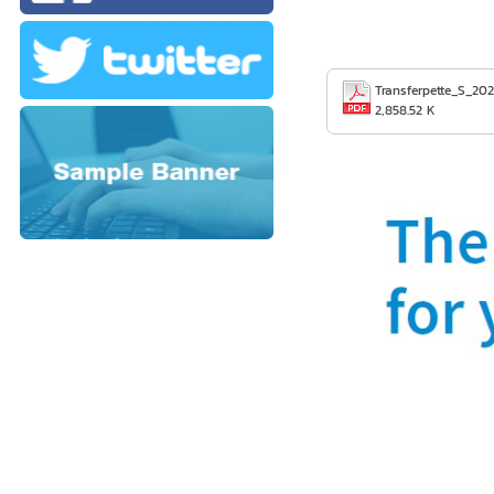
Transferpette_S_20
2,858.52 K