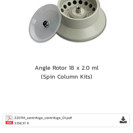
Angle Rotor 18 x 2.0 ml
(Spin Column Kits)
Z207M_zentrifuge_centrifuge_01.pdf
3,158.37 K