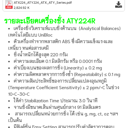
ATX224_ATY224_ATX_ATY_Series.pdf
2,824.92 K
รายละเอียดเครื่องชั่ง ATY224R
เครื่องชั่งวิเคราะห์แบบชั่งด้านบน (Analytical Balances)
เทคโนโลยีแบบ UniBloc
ตัวเครื่องทำจากพลาสติก ABS ซึ่งมีความแข็งแรงและ
เหนี่ยว ทนต่อสารเคมี
ชั่งน้ำหนักได้สูงสุด 220 กรัม
ค่าความละเอียด 0.1 มิลลิกรัม หรือ 0.0001 กรัม
ค่าเบี่ยงเบนของผลการชั่ง (Linearity) ± 0.2 mg
ค่าความผิดพลาดจากการชั่งซ้ำ (Repeatability) ≤ 0.1 mg
ค่าความสัมประสิทธิ์ของการเปลี่ยนแปลงอุณหภูมิ
(Temperature Coefficient Sensitivity) ± 2 ppm/◦C ในช่วง
10◦C-30◦C
ให้ค่า Stabilization Time ประมาณ 3.0 วินาที
จานชั่งมีขนาดเส้นผ่านศูนย์กลาง 91 มิลลิเมตร
สามารถเปลี่ยนหน่วยการชั่ง ได้ เช่น g, mg, ct, oz ฯลฯ
เป็นต้น
มีฟังค์ชั่น Easy Setting สามารถปรับค่าอัตราการตอบ