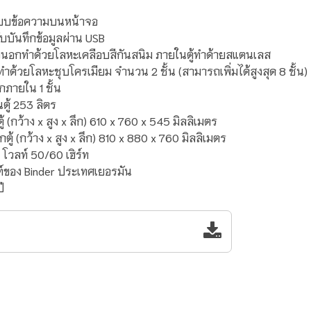
แบบข้อความบนหน้าจอ
บบันทึกข้อมูลผ่าน
USB
ายนอกทำด้วยโลหะเคลือบสีกันสนิม ภายในตู้ทำด้ายสแตนเลส
งทำด้วยโลหะชุบโครเมียม จำนวน
2
ชั้น (สามารถเพิ่มได้สูงสุด 8 ชั้น)
กภายใน 1 ชั้น
ตู้ 253
ลิตร
 (กว้าง
x
สูง
x
ลึก) 61
0 x 760 x 545
มิลลิเมตร
ู้ (กว้าง
x
สูง
x
ลึก) 81
0 x 880 x 760
มิลลิเมตร
0
โวลท์
50/60
เฮิร์ท
ท์ของ
Binder
ประเทศเยอรมัน
ี