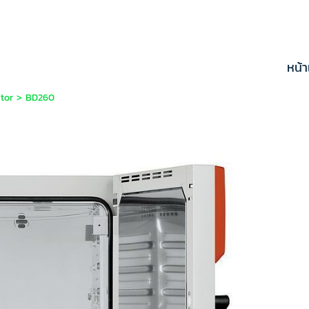
หน้
ator
>
BD260