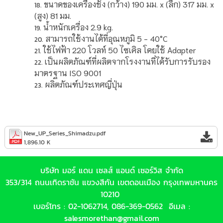
ขนาดของเครื่องชั่ง (กว้าง) 190 มม. x (ลึก) 317 มม. x
(สูง) 81 มม.
น้ำหนักเครื่อง 2.9 kg.
สามารถใช้งานได้ที่อุณหภูมิ 5 - 40°C
ใช้ไฟฟ้า 220 โวลท์ 50 ไซเคิล โดยใช้ Adapter
เป็นผลิตภัณฑ์ที่ผลิตจากโรงงานที่ได้รับการรับรอง
มาตรฐาน ISO 9001
ผลิตภัณฑ์ประเทศญี่ปุ่น
New_UP_Series_Shimadzu.pdf
1,896.10 K
บริษัท มอร์ แดน เซลส์ แอนด์ เซอร์วิส จำกัด
353/314 ถนนเทิดราชัน แขวงสีกัน เขตดอนเมือง กรุงเทพมหานคร
10210
เบอร์โทร :
02-1062714
,
086-369-0562
อีเมล :
salesmorethan@gmail.com