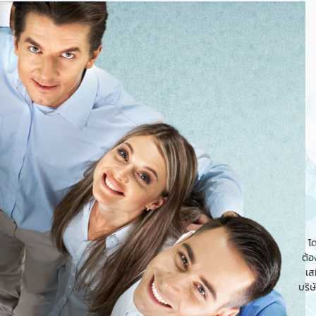
โ
ต้อ
เส
บริษ