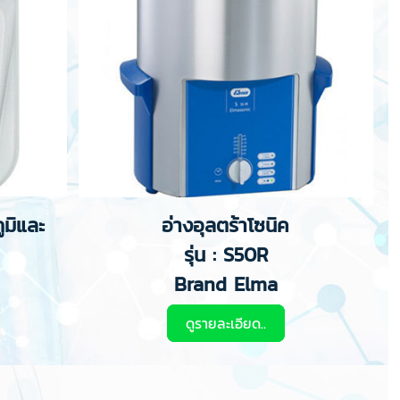
ูมิและ
อ่างอุลตร้าโซนิค
รุ่น : S50R
Brand Elma
ดูรายละเอียด..