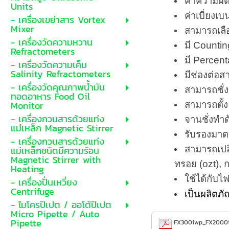
ค่าความผิด
Units
ค่าเบี่ยงเ
- เครื่องเขย่าสาร Vortex
Mixer
สามารถเลือ
- เครื่องวัดความหวาน
มี Counti
Refractometers
มี Percent
- เครื่องวัดความเค็ม
Salinity Refractometers
มีช่องต่
- เครื่องวัดคุณภาพน้ำมัน
สามารถชั่
ทอดอาหาร Food Oil
Monitor
สามารถตั้ง 
- เครื่องกวนสารด้วยแท่ง
จานชั่งทำ
แม่เหล็ก Magnetic Stirrer
รับรองมาต
- เครื่องกวนสารด้วยแท่ง
แม่เหล็กชนิดมีความร้อน
สามารถเปลี
Magnetic Stirrer with
ทรอย (ozt), ก
Heating
ใช้ได้กับไ
- เครื่องปั่นเหวี่ยง
Centrifuge
เป็นผลิตภั
- ไมโครปิเปต / ออโต้ปิเปต
Micro Pipette / Auto
Pipette
FX300iwp_FX2000