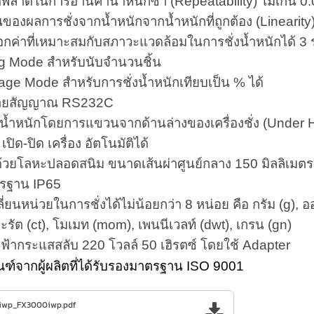
พลาดในการอ่านค่าน้ำหนักซ้ำ (Repeatability) ไม่เกิน 0.
บนของผลการชั่งจากน้ำหนักจากน้ำหนักที่ถูกต้อง (Linearity)
กค่าที่เหมาะสมกับสภาวะแวดล้อมในการชั่งน้ำหนักได้ 3 ร
ng Mode สำหรับนับจำนวนชิ้น
age Mode สำหรับการชั่งน้ำหนักเทียบเป็น % ได้
อสายสัญญาณ RS232C
งน้ำหนักโดยการแขวนจากด้านล่างของเครื่องชั่ง (Under
เปิด-ปิด เครื่อง อัตโนมัติได้
ด้วยโลหะปลอดสนิม ขนาดเส้นผ่าศูนย์กลาง 150 มิลลิเมตร
รฐาน IP65
่ยนหน่วยในการชั่งได้ไม่น้อยกว่า 8 หน่อย คือ กรัม (g), ออ
ะรัต (ct), โมเมท (mom), เพนนีเวลท์ (dwt), เกรน (gn)
ฟฟ้ากระแสสลับ 220 โวลล์ 50 เฮิรตซ์ โดยใช้ Adapter
ณฑ์จากผู้ผลิตที่ได้รับรองมาตรฐาน ISO 9001
iwp_FX3000iwp.pdf