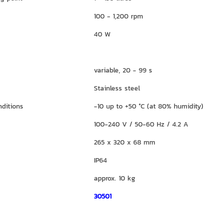
100 - 1,200 rpm
40 W
variable, 20 - 99 s
Stainless steel
nditions
-10 up to +50 °C (at 80% humidity)
100-240 V / 50-60 Hz / 4.2 A
265 x 320 x 68 mm
IP64
approx. 10 kg
30501