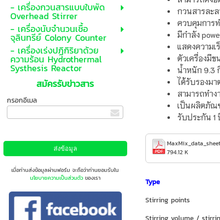
- เครื่องกวนสารแบบใบพัด
กวนสารละลาย
Overhead Stirrer
ควบคุมการทำ
- เครื่องนับจำนวนเชื้อ
มีกำลัง powe
จุลินทรีย์ Colony Counter
แสดงความเร็
- เครื่องเร่งปฏิกิริยาด้วย
ความร้อน Hydrothermal
ตัวเครื่องม
Systhesis Reactor
น้ำหนัก 9.3 
ได้รับรองม
สมัครรับข่าวสาร
สามารถทำงาน
กรอกอีเมล
เป็นผลิตภัณ
รับประกัน 1 ป
MaxMix_data_sheet
794.12 K
เมื่อท่านส่งข้อมูลผ่านฟอร์ม จะถือว่าท่านยอมรับใน
นโยบายความเป็นส่วนตัว
ของเรา
Type
Stirring points
Stirring volume / stirri