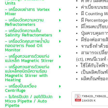
ค่าความผิดพลา
Units
ค่าเบี่ยงเบนข
- เครื่องเขย่าสาร Vortex
มี Counting 
Mixer
มี Percentage
- เครื่องวัดความหวาน
Refractometers
มีโหมดเปรียบเ
- เครื่องวัดความเค็ม
ปุ่มควบคุมกา
Salinity Refractometers
มีช่องต่อสา
- เครื่องวัดคุณภาพน้ำมัน
ทอดอาหาร Food Oil
จานชั่งทำด้
Monitor
สามารถเปลี่ยน
- เครื่องกวนสารด้วยแท่ง
(ct), เพนนีเวลท์
แม่เหล็ก Magnetic Stirrer
ใช้ได้กับไฟฟ้
- เครื่องกวนสารด้วยแท่ง
แม่เหล็กชนิดมีความร้อน
เป็นผลิตภัณฑ
Magnetic Stirrer with
ผลิตภัณฑ์ของ
Heating
- เครื่องปั่นเหวี่ยง
Centrifuge
- ไมโครปิเปต / ออโต้ปิเปต
TXB422L_TXB622L_
Micro Pipette / Auto
2,643.05 K
Pipette