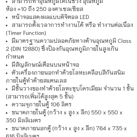
สามารถทำอุณหภูมิได้ในช่วง อุณหภูมิ
ห้อง
+10
ถึง
250
องศาเซลเซียส
หน้าจอแสดงผลแบบดิจิตอล
LED
สามารถตั้งเวลาการทำงานได้ หรือ ทำงานต่อเนื่อง
(Timer Function)
มีมาตรฐานความปลอดภัยทางด้านอุณหภูมิ
Class
2 (DIN 12880)
ซึ่งป้องกันอุณหภูมิภายในสูงเกิน
กำหนด
มีสัญลักษณ์เตือนบนหน้าจอ
ตัวเครื่องภายนอกทำด้วยโลหะเคลือบสีกันสนิม
ภายในตู้ทำด้ายสแตนเลส
มีชั้นวางของทำด้วยโลหะชุบโครเมียม จำนวน 1
ชั้น
(สามารถเพิ่มได้สูงสุด 5 ชั้น)
ความจุภายในตู้ 106
ลิตร
ขนาดภายในตู้ (กว้าง
x
สูง
x
ลึก) 55
0 x 550 x
350
มิลลิเมตร
ขนาดภายนอกตู้ (กว้าง
x
สูง
x
ลึก) 764
x 735 x
616
มิลลิเมตร