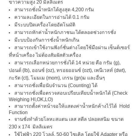
ขาวความสูง 20 มิลลิเมตร
สามารถชั่งน้ำหนักได้สูงสุด 4,200 กรัม
ความละเอียดในการอ่านได้ 0.1 กรัม
มีระบบปิดเครื่องโดยอัตโนมัติ
สามารถหักค่าน้ำหนักภาชนะได้ตลอดช่วงการชั่ง
มีะบบป้องกันการชั่งน้ำหนักเกิน
สามารถเข้าใช้งานฟังก์ชั่นต่างโดยใช้มือผ่าน เซ็นต์เซอร์
ที่หน้าเครื่อง ไม่ต้องสัมผัสตัวเครื่อง
สามารถเลือกหน่วยการชั่งได้ 14 หน่วย คือ กรัม (g),
ปอนด์ (lb), ออนซ์ (oz), ทรอยออนซ์ (ozt), เพนีเวลท์ (dwt),
กะรัต (ct), โมมเม (mom), เกรน (gn)ม และอื่นๆ
สามารถชั่งเพื่อนับจำนวน (Counting) ได้
สามารถชั่งเพื่อตรวจสอบเปรียบเทียบน้ำหนักได้ (Check
Weighing HI,OK,LO)
สามารถตั้งค่าหน้าจอให้แสดงค่าน้ำหนักค้างไว้ได้ Hold
Function
จานชั่งทำด้วยโลหะสแตน เลส สตีล ปลอดสนิม ขนาด
230 x 174 มิลลิเมตร
ใช้ไฟฟ้า 220 โวลล์, 50-60 ไซเคิล โดยใช้ Adapter หรือ